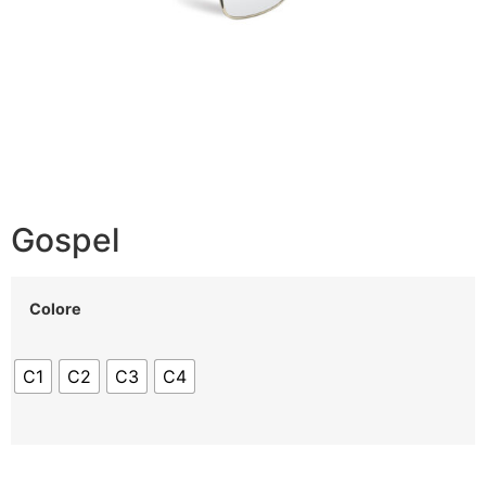
Gospel
Colore
C1
C2
C3
C4