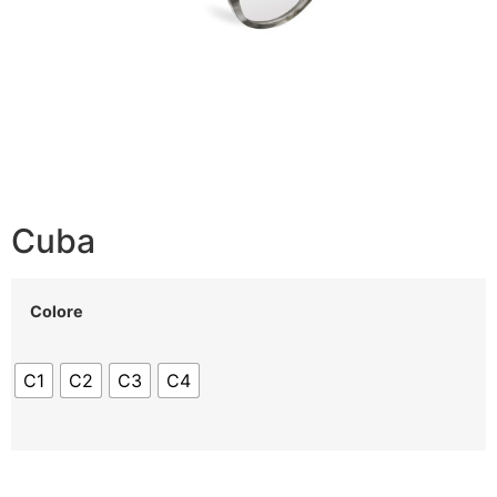
Cuba
Colore
C1
C2
C3
C4