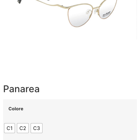
Panarea
Colore
C1
C2
C3