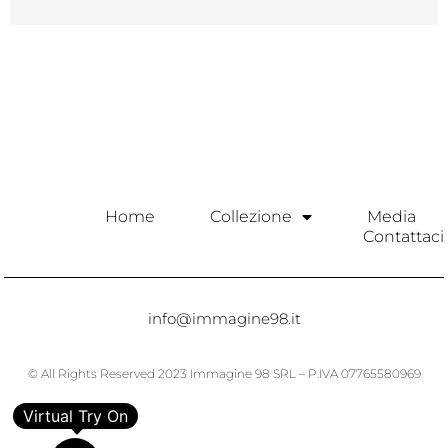
Home
Collezione
Media
Contattaci
info@immagine98.it
© All Rights Reserved 2023 Immagine 98 SRL – P.IVA 07765580969
Virtual Try On