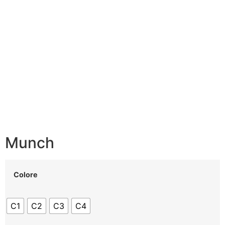
Munch
Colore
C1
C2
C3
C4