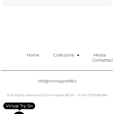
Home
Collezione
Media
Contattaci
info@immagine98.it
© All Rights Reserved 2023 Immagine 98 SRL – P.IVA 07765580969
Virtual Try On