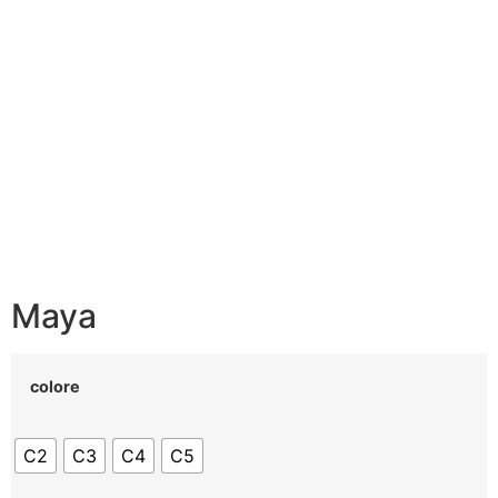
Maya
colore
C2
C3
C4
C5